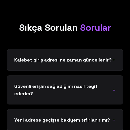
Sıkça Sorulan
Sorular
Kalebet giriş adresi ne zaman güncellenir?
+
Bilgi Teknolojileri engelleri uygulandığı an, teknik
ekibimiz milisaniyeler içinde domain değişikliği
Güvenli erişim sağladığımı nasıl teyit
yapar ve yeni adres anında aktif olur.
+
ederim?
Bağlandığınız adresin başında kilit simgesinin
bulunduğuna (SSL sertifikası) dikkat edin.
Yeni adrese geçişte bakiyem sıfırlanır mı?
+
Platformumuz daima sertifikalı bağlantılara köprü
oluşturur.