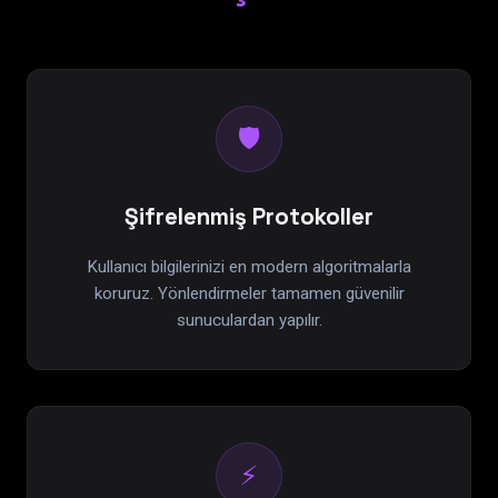
🛡️
Şifrelenmiş Protokoller
Kullanıcı bilgilerinizi en modern algoritmalarla
koruruz. Yönlendirmeler tamamen güvenilir
sunuculardan yapılır.
⚡