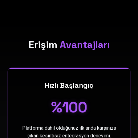
Erişim
Avantajları
Hızlı Başlangıç
%100
Platforma dahil olduğunuz ilk anda karşınıza
çıkan kesintisiz entegrasyon deneyimi.