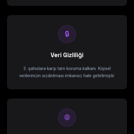
🔒
Veri Gizliliği
3. şahıslara karşı tam koruma kalkanı. Kişisel
verilerinizin sızdırılması imkansız hale getirilmiştir.
🌐