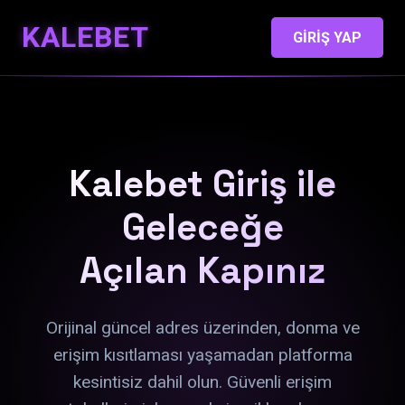
KALEBET
GIRIŞ YAP
Kalebet Giriş ile
Geleceğe
Açılan Kapınız
Orijinal güncel adres üzerinden, donma ve
erişim kısıtlaması yaşamadan platforma
kesintisiz dahil olun. Güvenli erişim